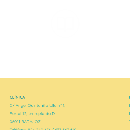
Dossier PADIEX
CLÍNICA
C/ Angel Quintanilla Ulla nº 1,
Portal 12, entreplanta D
06011 BADAJOZ
Teléfono. 924 240 676 / 637 567 410